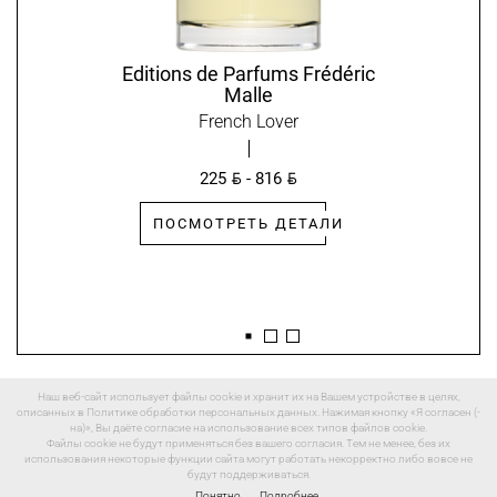
Editions de Parfums Frédéric
Malle
French Lover
BYN
BYN
225
- 816
ПОСМОТРЕТЬ ДЕТАЛИ
Наш веб-сайт использует файлы cookie и хранит их на Вашем устройстве в целях,
описанных в Политике обработки персональных данных. Нажимая кнопку «Я согласен (-
на)», Вы даёте согласие на использование всех типов файлов cookie.
Файлы cookie не будут применяться без вашего согласия. Тем не менее, без их
использования некоторые функции сайта могут работать некорректно либо вовсе не
будут поддерживаться.
Понятно
Подробнее