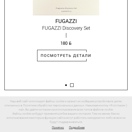
FUGAZZI
FUGAZZI Discovery Set
BYN
180
ПОСМОТРЕТЬ ДЕТАЛИ
Наш веб-сайт использует файлы cookie и хранит их на Вашем устройстве в целях,
описанных в Политике обработки персональных данных. Нажимая кнопку «Я согласен (-
на)», Вы даёте согласие на использование всех типов файлов cookie.
Файлы cookie не будут применяться без вашего согласия. Тем не менее, без их
использования некоторые функции сайта могут работать некорректно либо вовсе не
будут поддерживаться.
Понятно
Подробнее