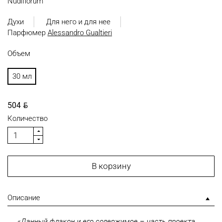
Nudiflorum
Духи
Для него и для нее
Парфюмер
Alessandro Gualtieri
Объем
30 мл
BYN
504
Количество
В корзину
Описание
«Данный флакон и его содержимое – часть проекта