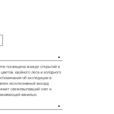
mme посвящена жажде открытий и
цветов, хвойного леса и холодного
оспоминания об экспедиции в
авлен эксклюзивный аккорд
минает свежевыпавший снег и
олакивающей ванилью.