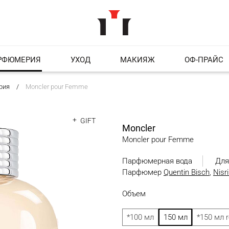
РФЮМЕРИЯ
УХОД
МАКИЯЖ
ОФ-ПРАЙС
рия
Moncler pour Femme
GIFT
Moncler
Moncler pour Femme
Парфюмерная вода
Для
Парфюмер
Quentin Bisch
,
Nisr
Объем
150 мл
*100 мл
*150 мл re