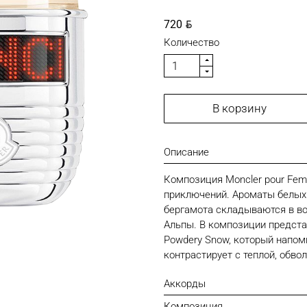
BYN
720
Количество
В корзину
Описание
Композиция Moncler pour Fe
приключений. Ароматы белых 
бергамота складываются в в
Альпы. В композиции предст
Powdery Snow, который напо
контрастирует с теплой, обв
Аккорды
Композиция