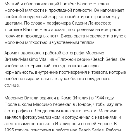
Мягкий и обволакивающий Lumière Blanche – кокон
молочной мягкости и прохладной пряности. Он напоминает
знойный полуденный жар, который стирает грани между
цветами. По словам парфюмера Сидони Лансессер:
«Lumière Blanche – это аромат, построенный на контрасте
горячих и прохладных нот». Вихрь света и свежести в купе с
молочной мягкостью и чувственным теплом.
Аромат вдохновлен работой фотографа Массимо
Витали/Massimo Vitali из «Пляжной серии»/Beach Series. Он
изобразил стерильный взгляд на итальянскую
нормальность, внутренние противоречия и тревоги, которые
особенно выразительны в лучах белого полуденного
солнца.
Массимо Витали родился в Комо (Италия) в 1944 году.
После школы Массимо переехал в Лондон, чтобы изучать
фотографию в Лондонском колледже печати. Массимо
занялся фотожурнализмом и сотрудничал с изданиями и
агентствами не только в Италии, но и по всей Европе. В
1995 году он приступил к работе над Beach Series. Работы