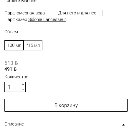
Lumière Blanche
Парфюмерная вода
Для него и для нее
Парфюмер
Sidonie Lancesseur
Объем
100 мл
*15 мл
BYN
613
BYN
491
Количество
В корзину
Описание