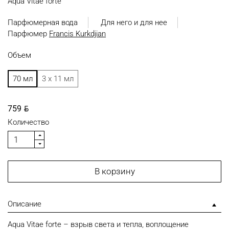
Aqua Vitae forte
Парфюмерная вода
Для него и для нее
Парфюмер
Francis Kurkdjian
Объем
70 мл
3 x 11 мл
BYN
759
Количество
В корзину
Описание
Aqua Vitae forte – взрыв света и тепла, воплощение